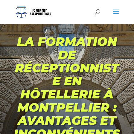
LA FORMATION
DE
RÉCEPTIONNIST
E EN
HÔTELLERIE À
MONTPELLIER :
AVANTAGES ET
INCONVÉNIENTS